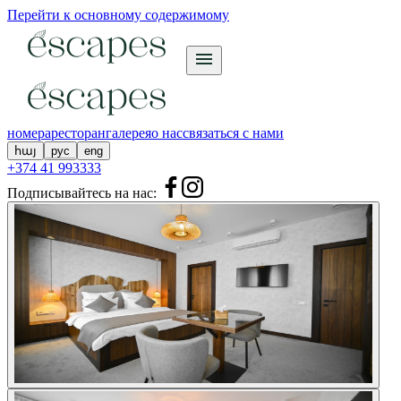
Перейти к основному содержимому
номера
ресторан
галерея
о нас
связаться с нами
հայ
рус
eng
+374 41 993333
Подписывайтесь на нас
: